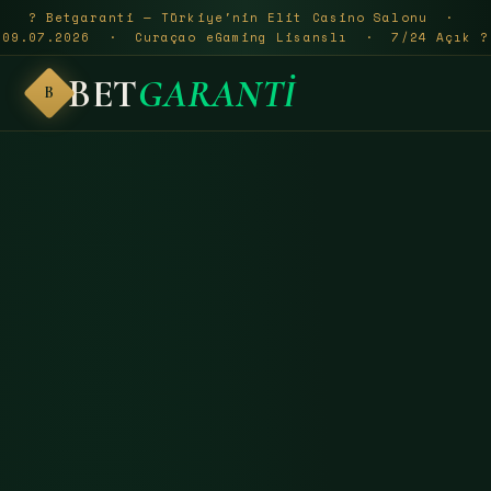
? Betgaranti — Türkiye'nin Elit Casino Salonu ·
09.07.2026 · Curaçao eGaming Lisanslı · 7/24 Açık ?
BET
GARANTİ
B
¦
??
¦
¦
??
¦
?
??