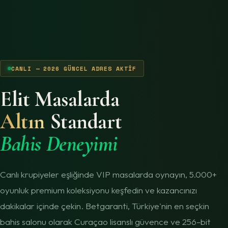
CANLI — 2026 GÜNCEL ADRES AKTIF
Elit Masalarda
Altın
Standart
Bahis Deneyimi
Canlı krupiyeler eşliğinde VIP masalarda oynayın, 5.000+
oyunluk premium koleksiyonu keşfedin ve kazancınızı
dakikalar içinde çekin. Betgaranti, Türkiye'nin en seçkin
bahis salonu olarak Curaçao lisanslı güvence ve 256-bit